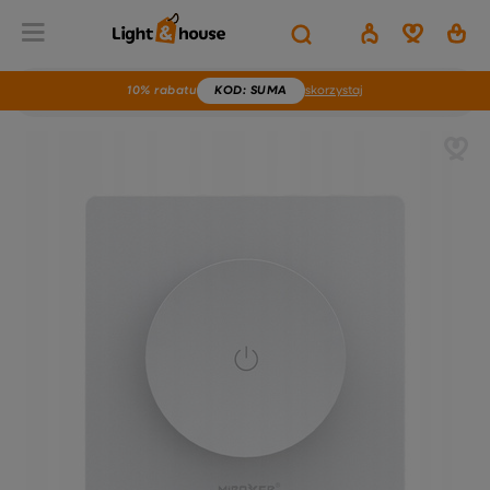
10% rabatu
KOD
: SUMA
skorzystaj