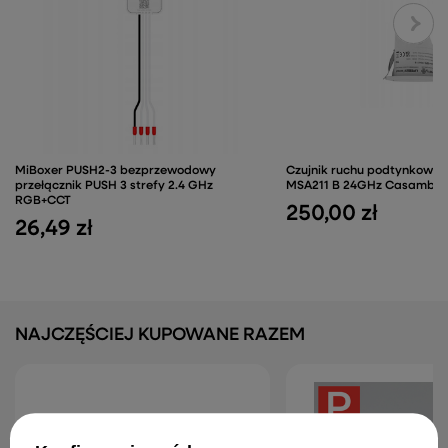
MiBoxer PUSH2-3 bezprzewodowy
Czujnik ruchu podtynkowy 
przełącznik PUSH 3 strefy 2.4 GHz
MSA211 B 24GHz Casambi B
RGB+CCT
250,00 zł
26,49 zł
NAJCZĘŚCIEJ KUPOWANE RAZEM