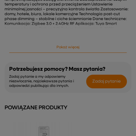
temperatury i ochrona przed przeciążeniem Ustawienie
minimalnej jasności – precyzyjna kontrola światła Zastosowanie:
domy, hotele, biura, lokale komercyjne Technologia post-cut
phase dimming – stabilne i ciche ściemnianie Dane techniczne:
Komunikacja: Zigbee 3.0 + 2.4GHz RF Aplikacja: Tuya Smart
(wymaga bramki Zigbee 3.0) Zakres ściemniania: 0–100%
Zabezpieczenia: przegrzanie, przeciążenie Funkcje: auto-
forwarding, ustawienie minimalnej jasności Montaż: natynkowy,
ścienny Zastosowanie: oświetlenie LED, żarówki, lampy
Pokaż więcej
halogenowe Zasięg: do 30 m (RF 2.4GHz)
Potrzebujesz pomocy? Masz pytania?
Zadaj pytanie a my odpowiemy
Zadaj pytanie
niezwłocznie, najciekawsze pytania i
odpowiedzi publikując dla innych.
POWIĄZANE PRODUKTY