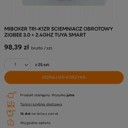
MIBOXER TRI-K1ZR ŚCIEMNIACZ OBROTOWY
ZIGBEE 3.0 + 2.4GHZ TUYA SMART
98,39 zł
brutto
/
szt.
z
25
szt.
DODAJ DO KOSZYKA
Produkt dostępny
Wysyłka
jutro
Tania i szybka dostawa
14
dni
na łatwy zwrot
Wygodna opłata