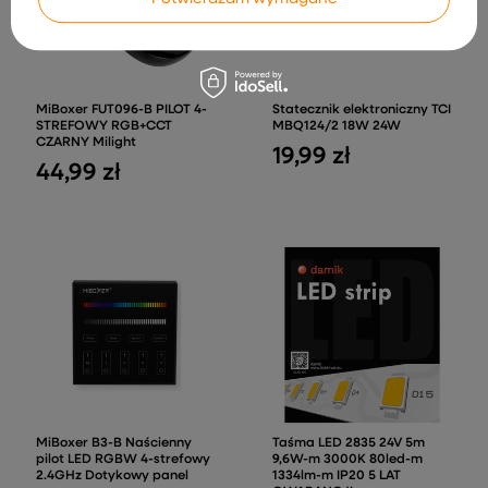
MiBoxer FUT096-B PILOT 4-
Statecznik elektroniczny TCI
STREFOWY RGB+CCT
MBQ124/2 18W 24W
CZARNY Milight
19,99 zł
44,99 zł
MiBoxer B3-B Naścienny
Taśma LED 2835 24V 5m
pilot LED RGBW 4-strefowy
9,6W-m 3000K 80led-m
2.4GHz Dotykowy panel
1334lm-m IP20 5 LAT