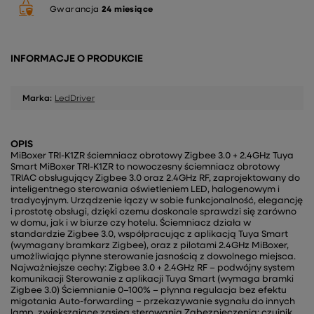
Gwarancja
24 miesiące
INFORMACJE O PRODUKCIE
Marka:
LedDriver
OPIS
MiBoxer TRI-K1ZR ściemniacz obrotowy Zigbee 3.0 + 2.4GHz Tuya
Smart MiBoxer TRI-K1ZR to nowoczesny ściemniacz obrotowy
TRIAC obsługujący Zigbee 3.0 oraz 2.4GHz RF, zaprojektowany do
inteligentnego sterowania oświetleniem LED, halogenowym i
tradycyjnym. Urządzenie łączy w sobie funkcjonalność, elegancję
i prostotę obsługi, dzięki czemu doskonale sprawdzi się zarówno
w domu, jak i w biurze czy hotelu. Ściemniacz działa w
standardzie Zigbee 3.0, współpracując z aplikacją Tuya Smart
(wymagany bramkarz Zigbee), oraz z pilotami 2.4GHz MiBoxer,
umożliwiając płynne sterowanie jasnością z dowolnego miejsca.
Najważniejsze cechy: Zigbee 3.0 + 2.4GHz RF – podwójny system
komunikacji Sterowanie z aplikacji Tuya Smart (wymaga bramki
Zigbee 3.0) Ściemnianie 0–100% – płynna regulacja bez efektu
migotania Auto-forwarding – przekazywanie sygnału do innych
lamp, zwiększające zasięg sterowania Zabezpieczenia: czujnik