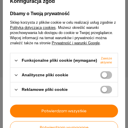
Konfiguracja zgód
Dbamy o Twoją prywatność
Sklep korzysta z plików cookie w celu realizacji usług zgodnie z
Polityką dotyczącą cookies
. Możesz określić warunki
przechowywania lub dostępu do cookie w Twojej przeglądarce.
Więcej informacji na temat warunków i prywatności można
znaleźć także na stronie
Prywatność i warunki Google
.
Merrytek MSA017D IR podtynkowy
PrimoLight Taśma LED C
czujnik ruchu DALI2
5mm 24V 4000K CRI90 7
LED/m IP20 5m
123,46 zł
39,99 zł
Zawsze
Funkcjonalne pliki cookie (wymagane)
aktywne
Analityczne pliki cookie
Reklamowe pliki cookie
INNE PRODUKTY PRODUCENTA
Potwierdzam wszystkie
Potwierdzam wymagane