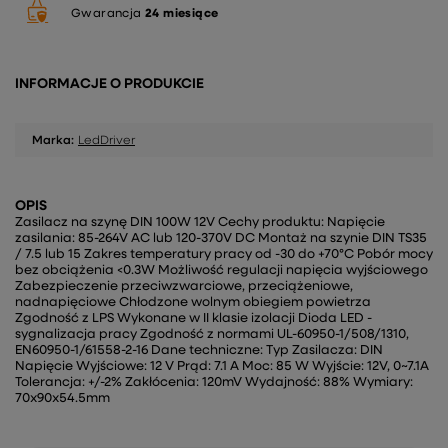
Gwarancja
24 miesiące
INFORMACJE O PRODUKCIE
Marka:
LedDriver
OPIS
Zasilacz na szynę DIN 100W 12V Cechy produktu: Napięcie
zasilania: 85-264V AC lub 120-370V DC Montaż na szynie DIN TS35
/ 7.5 lub 15 Zakres temperatury pracy od -30 do +70°C Pobór mocy
bez obciążenia <0.3W Możliwość regulacji napięcia wyjściowego
Zabezpieczenie przeciwzwarciowe, przeciążeniowe,
nadnapięciowe Chłodzone wolnym obiegiem powietrza
Zgodność z LPS Wykonane w II klasie izolacji Dioda LED -
sygnalizacja pracy Zgodność z normami UL-60950-1/508/1310,
EN60950-1/61558-2-16 Dane techniczne: Typ Zasilacza: DIN
Napięcie Wyjściowe: 12 V Prąd: 7.1 A Moc: 85 W Wyjście: 12V, 0~7.1A
Tolerancja: +/-2% Zakłócenia: 120mV Wydajność: 88% Wymiary:
70x90x54.5mm