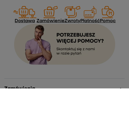
Dostawa
Zamówienie
Zwroty
Płatność
Pomoc
Zamówienia
Status zamówienia
Śledzenie przesyłki
Chcę zareklamować produkt