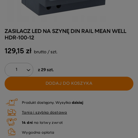
ZASILACZ LED NA SZYNĘ DIN RAIL MEAN WELL
HDR-100-12
129,15 zł
brutto
/
szt.
z
29
szt.
DODAJ DO KOSZYKA
Produkt dostępny
Wysyłka
dzisiaj
Tania i szybka dostawa
14
dni
na łatwy zwrot
Wygodna opłata