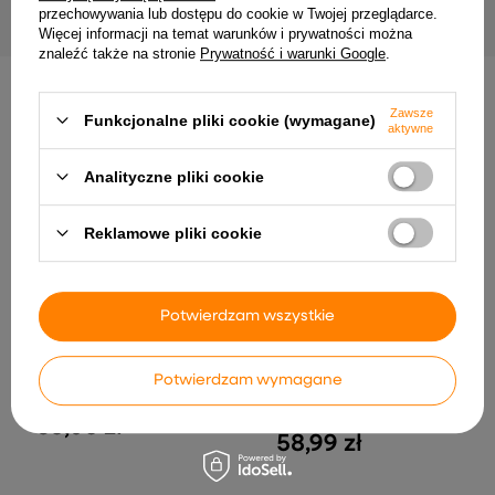
przechowywania lub dostępu do cookie w Twojej przeglądarce.
Więcej informacji na temat warunków i prywatności można
znaleźć także na stronie
Prywatność i warunki Google
.
INNE PRODUKTY PRODUCENTA
Zawsze
Funkcjonalne pliki cookie (wymagane)
aktywne
Analityczne pliki cookie
Reklamowe pliki cookie
Potwierdzam wszystkie
MiBoxer C1-W Pilot 4-
MiBoxer HPS1-RF
Potwierdzam wymagane
strefowy 2.4GHz Regulacja
Mikrofalowy czujnik
jasności barwy bieli biały
obecności ruchu 2.4GHz RF
LED milight
35,06 zł
58,99 zł