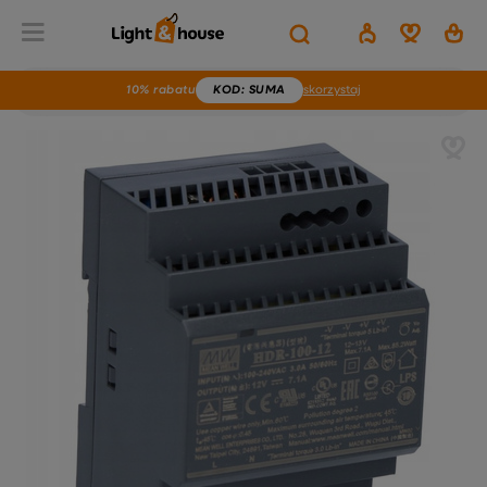
10% rabatu
KOD
: SUMA
skorzystaj