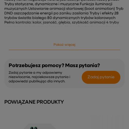
Tryby statyczne, dynamiczne i muzyczne Funkcja iluminacji
muzycznych Ustawianie animacji startowej (boot animation) Tryb
DND oszczędzanie energii po zaniku zasilania Tryby i efekty 28
trybów światła białego 80 dynamicznych trybów kolorowych
Pełna kontrola: kolor, jasność, głębia, szybkość animacji 4 tryby
muzyczne światło reagujące na dźwięk Swobodne przełączanie
między trybami statycznymi, dynamicznymi i muzycznymi WLED
to nowoczesna aplikacja do sterowania cyfrowymi taśmami LED
SPI (Pixel LED) przez WiFi. Umożliwia wygodną kontrolę kolorów,
Pokaż więcej
jasności i dynamicznych efektów świetlnych, obsługuje tryby
muzyczne, sceny oraz automatyzacje czasowe. Działa przez
przeglądarkę lub aplikację mobilną i pozwala na integrację z
systemami smart home, dzięki czemu idealnie sprawdza się w
oświetleniu dekoracyjnym, gamingowym i inteligentnych
Potrzebujesz pomocy? Masz pytania?
instalacjach LED. Specyfikacja techniczna Model: SPI-WL4 Typ: 4-
Zadaj pytanie a my odpowiemy
kanałowy sterownik SPI LED Napięcie zasilania: DC 5–24V Sygnał
Zadaj pytanie
niezwłocznie, najciekawsze pytania i
wyjściowy: SPI (TTL) 800Kbps Maks. liczba pikseli: 1024 / kanał
odpowiedzi publikując dla innych.
Sterowanie: WiFi + 2.4GHz Obsługiwane taśmy: WS281x, SK6812,
SK6812 RGBW, WS2814, TM1814, TM1829, USC8903, APA106, L9823,
TM1914, FW1906 (GRBCW), USC8904 (RGBW), SW2805 (RGBCW),
SM16825 (RGBCW), SW2811, APA102, LPD8806, LPD6803, PP9813
POWIĄZANE PRODUKTY