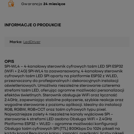
Gwarancja
24 miesiące
INFORMACJE O PRODUKCIE
Marka:
LedDriver
OPIS
SPI-WL4 – 4-kanałowy sterownik cyfrowych taśm LED SPI ESP32
(WiFi + 2.4G) SPI-WL4 to zaawansowany, 4-kanałowy sterownik
cyfrowych taśm LED SPI oparty na platformie ESP32 z WLED,
przeznaczony do profesjonalnych i dekoracyjnych instalacji
oświetleniowych. Umożliwia niezależne sterowanie czterema
strefami taśm LED, oferując ogromne możliwości personalizacji
efektów świetlnych. Sterownik obsługuje WiFi oraz łączność
2.4GHz, zapewniając stabilne połączenie, szybkie reakcje oraz
wygodne sterowanie z poziomu aplikacji. Idealny do instalacji
RGB, RGBW, RGB+CCT oraz taśm cyfrowych typu pixel.
Najważniejsze zalety 4 niezależne kanały wyjściowe SPI –
sterowanie 4 strefami LED osobno Obsługa WiFi + 2.4GHz
Platforma ESP32 + WLED – ogromne możliwości konfiguracji
Obsługa taśm cyfrowych SPI (TTL) 800Kbps Do 1024 pikseli na
każdy kanał Regulacja koloru, jasności, prędkości, liczby pikseli