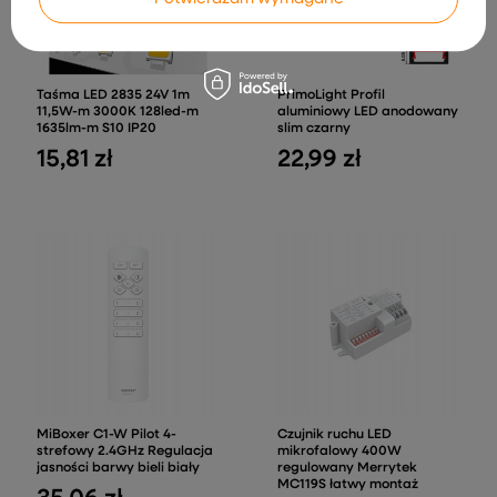
Taśma LED 2835 24V 1m
PrimoLight Profil
11,5W-m 3000K 128led-m
aluminiowy LED anodowany
1635lm-m S10 IP20
slim czarny
15,81 zł
22,99 zł
MiBoxer C1-W Pilot 4-
Czujnik ruchu LED
strefowy 2.4GHz Regulacja
mikrofalowy 400W
jasności barwy bieli biały
regulowany Merrytek
MC119S łatwy montaż