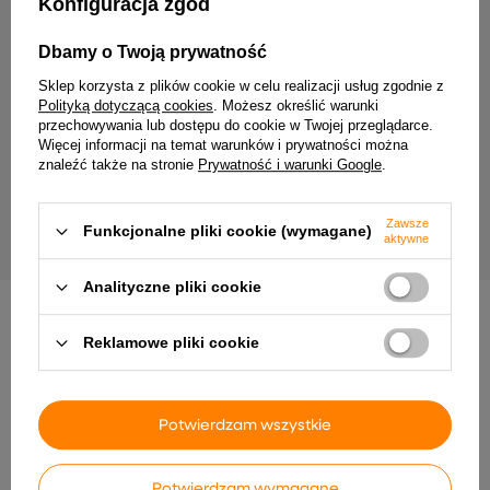
Konfiguracja zgód
Dbamy o Twoją prywatność
Sklep korzysta z plików cookie w celu realizacji usług zgodnie z
Polityką dotyczącą cookies
. Możesz określić warunki
przechowywania lub dostępu do cookie w Twojej przeglądarce.
Więcej informacji na temat warunków i prywatności można
znaleźć także na stronie
Prywatność i warunki Google
.
SkyDance DA4-D 4-kanałowy dimmer
PrimoLight Profil alumini
DALI CV 12–48V DC (DIN Rail, DT6 / DT8)
wysoki srebrny
169,99 zł
24,99 zł
Zawsze
Funkcjonalne pliki cookie (wymagane)
aktywne
Analityczne pliki cookie
INNE PRODUKTY PRODUCENTA
Reklamowe pliki cookie
Potwierdzam wszystkie
Potwierdzam wymagane