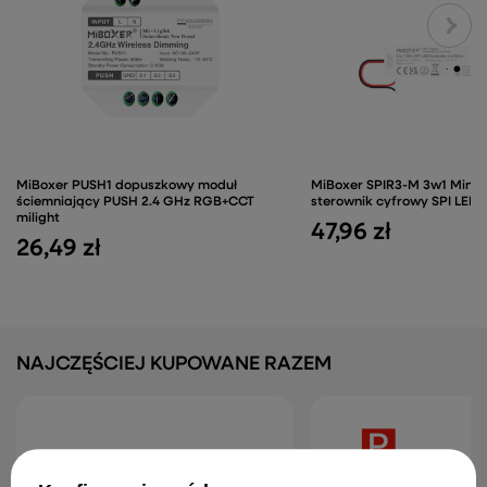
MiBoxer PUSH1 dopuszkowy moduł
MiBoxer SPIR3-M 3w1 Mini K
ściemniający PUSH 2.4 GHz RGB+CCT
sterownik cyfrowy SPI LED 
milight
47,96 zł
26,49 zł
NAJCZĘŚCIEJ KUPOWANE RAZEM