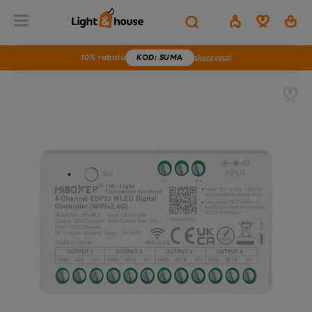
10% rabatu
KOD
: SUMA
skorzystaj