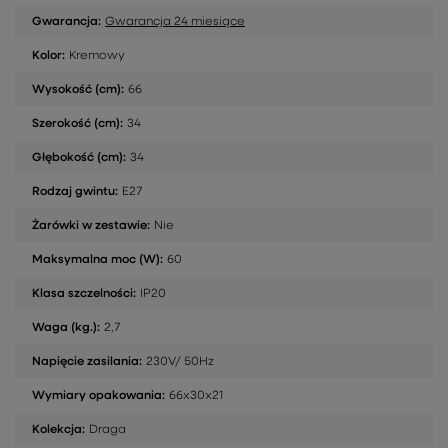
Gwarancja:
Gwarancja 24 miesiące
Kolor:
Kremowy
Wysokość (cm):
66
Szerokość (cm):
34
Głębokość (cm):
34
Rodzaj gwintu:
E27
Żarówki w zestawie:
Nie
Maksymalna moc (W):
60
Klasa szczelności:
IP20
Waga (kg.):
2,7
Napięcie zasilania:
230V/ 50Hz
Wymiary opakowania:
66x30x21
Kolekcja:
Draga