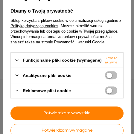
praktyczne przy łóżku lub w biurze domowym.
Dbamy o Twoją prywatność
Wybór do klasycznych, uporządkowanych
wnętrz
Sklep korzysta z plików cookie w celu realizacji usług zgodnie z
Polityką dotyczącą cookies
. Możesz określić warunki
Ta dekoracyjna lampka nocna sprawdzi się w sypialni, salonie lub
przechowywania lub dostępu do cookie w Twojej przeglądarce.
domowym gabinecie urządzonym w stylu klasycznym, Hampton
Więcej informacji na temat warunków i prywatności można
lub vintage, gdzie liczy się miękkie, stonowane oświetlenie
znaleźć także na stronie
Prywatność i warunki Google
.
wieczorne. Stanowi dobre uzupełnienie głównego światła
Lampka nocna Walia szara
Lampka nocna Smally czarna z białym
wszędzie tam, gdzie potrzebne jest spokojne, rozproszone
abażurem E27
abażurem metalowa E14
oświetlenie do czytania, rozmów i stopniowego wyciszenia przed
173,99 zł
85,99 zł
snem.
Zawsze
Funkcjonalne pliki cookie (wymagane)
aktywne
Analityczne pliki cookie
NAJCZĘŚCIEJ KUPOWANE RAZEM
Reklamowe pliki cookie
Lampka nocna Rifasa fioletowa
Lampka nocna Smally z 
Potwierdzam wszystkie
klasyczna z abażurem
niebieskim w kropki meta
53,99 zł
58,00 zł
Potwierdzam wymagane