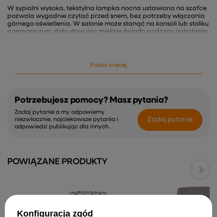
W sypialni wysoka, tekstylna lampka nocna ustawiona na szafce
pozwala wygodnie czytać przed snem, bez potrzeby włączania
górnego oświetlenia. W salonie może stanąć na konsoli lub stoliku
pomocniczym, dobudowując miękkie światło podczas oglądania
telewizji lub rozmów wieczorem. W domowym gabinecie
sprawdzi się jako dekoracyjna lampka nocna do czytania
dokumentów, gdy potrzebne jest dodatkowe, stonowane źródło
światła przy biurku. Kremowy abażur dobrze wpisuje się w
Pokaż więcej
aranżacje w stylu klasycznym, Hampton i vintage, budując
spójny, uporządkowany charakter wnętrza.
Miękkie, rozproszone światło do wyciszenia
Potrzebujesz pomocy? Masz pytania?
Pojedynczy punkt świetlny z oprawką E27 – umożliwia
Zadaj pytanie a my odpowiemy
dobór żarówki pod własne potrzeby, od cieplejszej do
Zadaj pytanie
niezwłocznie, najciekawsze pytania i
odpowiedzi publikując dla innych.
relaksu po jaśniejszą do czytania.
Wysokość 66 cm – podnosi źródło światła ponad poziom
oczu, co ogranicza olśnienie i sprzyja komfortowi
wieczornego korzystania z lampki nocnej.
Kremowy abażur z tkaniny – rozprasza światło, tworząc
POWIĄZANE PRODUKTY
równomierną poświatę odpowiednią do rozmów, nocnego
wstawania i spokojnych aktywności.
Metalowa podstawa – stabilnie utrzymuje całość na
szafce lub komodzie, co ma znaczenie przy codziennym
użytkowaniu w sypialni lub salonie.
Włącznik na kablu – pozwala wygodnie sterować
Konfiguracja zgód
oświetleniem bez sięgania do gniazdka, szczególnie