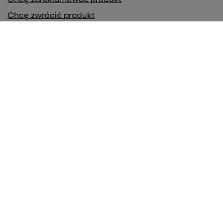
Chcę zwrócić produkt
Chcę wymienić towar
Kontakt
Konto
Regulaminy