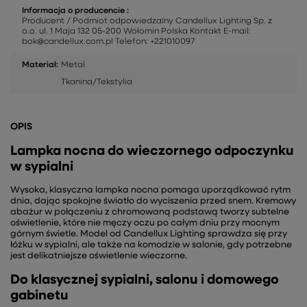
Informacja o producencie :
Producent / Podmiot odpowiedzalny Candellux Lighting Sp. z
o.o. ul. 1 Maja 132 05-200 Wołomin Polska Kontakt E-mail:
bok@candellux.com.pl Telefon: +221010097
Materiał:
Metal
Tkanina/Tekstylia
OPIS
Lampka nocna do wieczornego odpoczynku
w sypialni
Wysoka, klasyczna lampka nocna pomaga uporządkować rytm
dnia, dając spokojne światło do wyciszenia przed snem. Kremowy
abażur w połączeniu z chromowaną podstawą tworzy subtelne
oświetlenie, które nie męczy oczu po całym dniu przy mocnym
górnym świetle. Model od Candellux Lighting sprawdza się przy
łóżku w sypialni, ale także na komodzie w salonie, gdy potrzebne
jest delikatniejsze oświetlenie wieczorne.
Do klasycznej sypialni, salonu i domowego
gabinetu