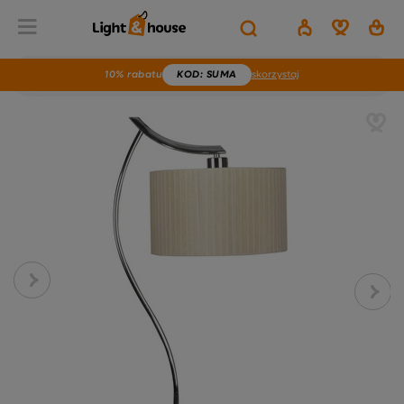
10% rabatu
KOD
: SUMA
skorzystaj