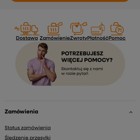
Dostawa
Zamówienie
Zwroty
Płatność
Pomoc
Zamówienia
Status zamówienia
Śledzenie przesyłki