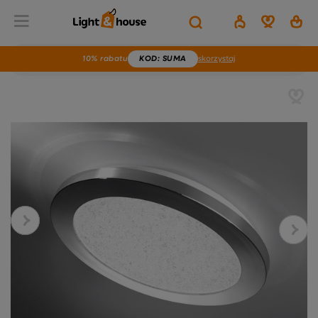
10% rabatu
KOD
: SUMA
skorzystaj