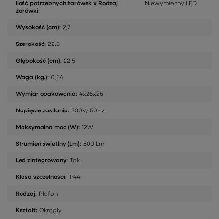
Ilość potrzebnych żarówek x Rodzaj
Niewymienny LED
żarówki:
Wysokość (cm):
2,7
Szerokość:
22,5
Głębokość (cm):
22,5
Waga (kg.):
0,54
Wymiar opakowania:
4x26x26
Napięcie zasilania:
230V/ 50Hz
Maksymalna moc (W):
12W
Strumień świetlny (Lm):
800 Lm
Led zintegrowany:
Tak
Klasa szczelności:
IP44
Rodzaj:
Plafon
Kształt:
Okrągły