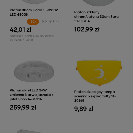
Plafon 30cm Floral 13-39132
Plafon szklany
LED 6500K
chrom/satyna 30cm Sara
83,99 zł
13-53704
-50%
102,99 zł
42,01 zł
Najniższa cena z 30 dni przed
obniżką:
71,39 zł
Plafon akryl LED 24W
Plafon dziecięcy lampa
zmienna barwa jasność +
ścienna księżyc żółty 11-
pilot Shon 14-75314
30149
259,99 zł
9,89 zł