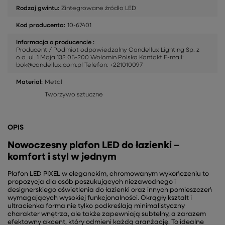
Rodzaj gwintu:
Zintegrowane źródło LED
Kod producenta:
10-67401
Informacja o producencie :
Producent / Podmiot odpowiedzalny Candellux Lighting Sp. z
o.o. ul. 1 Maja 132 05-200 Wołomin Polska Kontakt E-mail:
bok@candellux.com.pl Telefon: +221010097
Materiał:
Metal
Tworzywo sztuczne
OPIS
Nowoczesny plafon LED do łazienki –
komfort i styl w jednym
Plafon LED PIXEL w eleganckim, chromowanym wykończeniu to
propozycja dla osób poszukujących niezawodnego i
designerskiego oświetlenia do łazienki oraz innych pomieszczeń
wymagających wysokiej funkcjonalności. Okrągły kształt i
ultracienka forma nie tylko podkreślają minimalistyczny
charakter wnętrza, ale także zapewniają subtelny, a zarazem
efektowny akcent, który odmieni każdą aranżację. To idealne