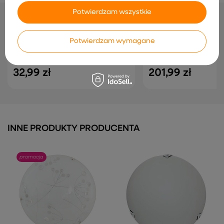
Potwierdzam wszystkie
NAJCZĘŚCIEJ KUPOWANE RAZEM
Potwierdzam wymagane
Plafon biały/żółty szklany lampa Sun
Plafon chrom/biały lamp
13-88614
Roda 11-74044
32,99 zł
201,99 zł
INNE PRODUKTY PRODUCENTA
promocja