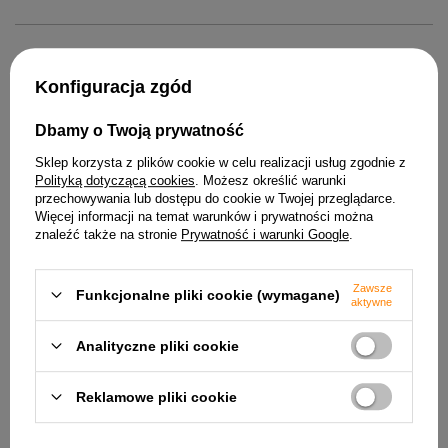
tworzywa sztucznego oraz ozdobny efekt granilla czynią ten
plafon nie tylko praktycznym, ale i estetycznym elementem
wyposażenia.
Wybierz plafon LED PIXEL – inwestycja w
POWIĄZANE PRODUKTY
Konfiguracja zgód
wygodę i estetykę
Postaw na sprawdzone rozwiązania – plafon łazienkowy LED
Dbamy o Twoją prywatność
marki Candellux to gwarancja jakości i niezawodności.
Funkcjonalność, nowoczesny design oraz łatwość montażu
Sklep korzysta z plików cookie w celu realizacji usług zgodnie z
sprawiają, że to oświetlenie sufitowe spełni oczekiwania nawet
Polityką dotyczącą cookies
. Możesz określić warunki
najbardziej wymagających użytkowników. Stwórz harmonijną
przechowywania lub dostępu do cookie w Twojej przeglądarce.
atmosferę w swoim domu i ciesz się komfortem codziennego
Więcej informacji na temat warunków i prywatności można
użytkowania, wybierając plafon LED PIXEL do łazienki i innych
znaleźć także na stronie
Prywatność i warunki Google
.
pomieszczeń.
Plafon biały szklany do łaz
Zawsze
39cm Nina Candellux 14-74
Funkcjonalne pliki cookie (wymagane)
aktywne
291,99 zł
Plafon LED biały 12W 4000K Mega 12-
Analityczne pliki cookie
75048
64,99 zł
Reklamowe pliki cookie