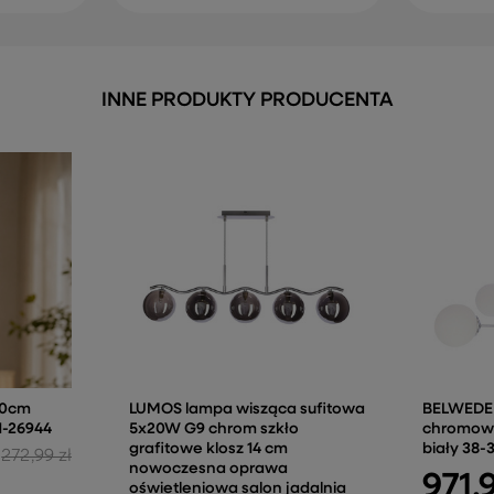
INNE PRODUKTY PRODUCENTA
30cm
LUMOS lampa wisząca sufitowa
BELWEDER
1-26944
5x20W G9 chrom szkło
chromowy
grafitowe klosz 14 cm
biały 38-
272,99 zł
nowoczesna oprawa
971,
oświetleniowa salon jadalnia