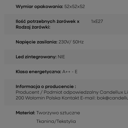
Wymiar opakowania:
52x52x52
Ilość potrzebnych żarówek x
1xE27
Rodzaj żarówki:
Napięcie zasilania:
230V/ 50Hz
Led zintegrowany:
NIE
Klasa energetyczna:
A++ - E
Informacja o producencie :
Producent / Podmiot odpowiedzalny Candellux Light
200 Wołomin Polska Kontakt E-mail: bok@candellu
Materiał:
Tworzywo sztuczne
Tkanina/Tekstylia