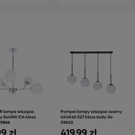
 lampa wisząca
Pompei lampy wiszące czarny
 8x40W E14 klosz
4X4X40 E27 klosz biały 34-
39866
09630
99 zł
419,99 zł