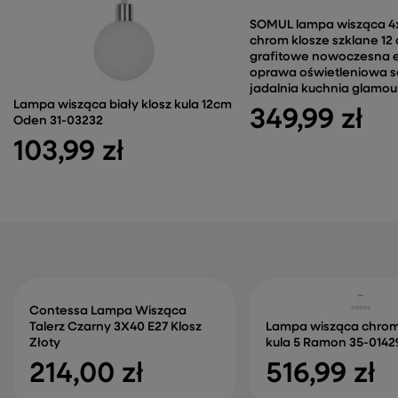
SOMUL lampa wisząca 
chrom klosze szklane 12
grafitowe nowoczesna 
oprawa oświetleniowa s
jadalnia kuchnia glamou
Lampa wisząca biały klosz kula 12cm
349,99 zł
Oden 31-03232
103,99 zł
Contessa Lampa Wisząca
Talerz Czarny 3X40 E27 Klosz
Lampa wisząca chrom
Złoty
kula 5 Ramon 35-0142
214,00 zł
516,99 zł