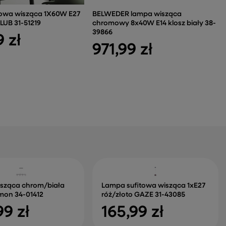
towa wisząca 1X60W E27
BELWEDER lampa wisząca
UB 31-51219
chromowy 8x40W E14 klosz biały 38-
39866
 zł
971,99 zł
sząca chrom/biała
Lampa sufitowa wisząca 1xE27
mon 34-01412
róż/złoto GAZE 31-43085
99 zł
165,99 zł