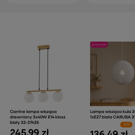
promocja
Carrine lampa wisząca
Lampa wisząca kula 
drewniany 3x40W E14 klosz
1xE27 biała CARUBA 3
biały 33-37435
-50%
245,99 zł
136,49 zł