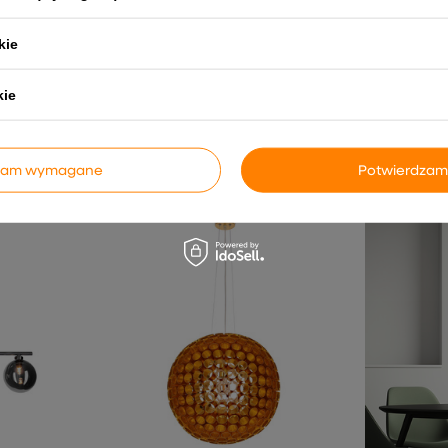
kie
kie
POWIĄZANE PRODUKTY
dzam wymagane
Potwierdzam