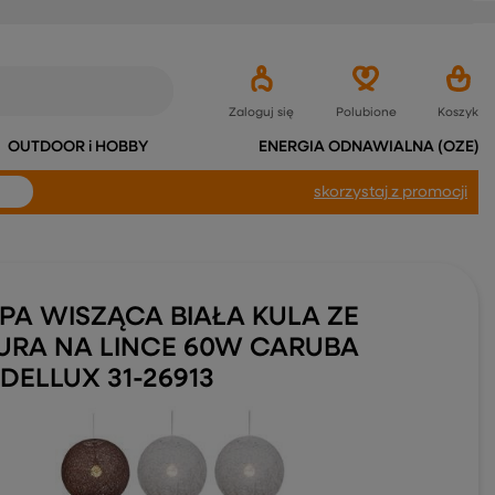
Zaloguj się
Polubione
Koszyk
OUTDOOR i HOBBY
ENERGIA ODNAWIALNA (OZE)
skorzystaj
z promocji
PA WISZĄCA BIAŁA KULA ZE
URA NA LINCE 60W CARUBA
DELLUX 31-26913