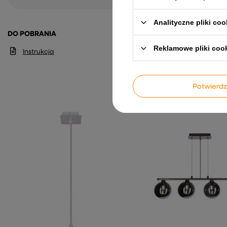
Analityczne pliki coo
DO POBRANIA
Reklamowe pliki coo
Instrukcja
Potwier