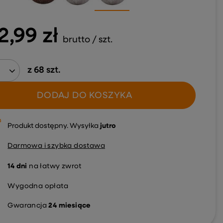
2,99 zł
brutto
/
szt.
z
68
szt.
DODAJ DO KOSZYKA
Produkt dostępny
Wysyłka
jutro
Darmowa i szybka dostawa
14
dni
na łatwy zwrot
Wygodna opłata
Gwarancja
24 miesiące