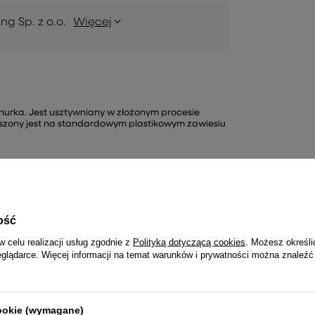
ng Sp. z o.o.
Więcej
urka. Jest usztywniany w złożonym procesie
szony jest na standardowym plastikowym zawiesiu
ość
w celu realizacji usług zgodnie z
Polityką dotyczącą cookies
. Możesz określi
Zadaj pytanie
eglądarce. Więcej informacji na temat warunków i prywatności można znaleźć
cookie (wymagane)