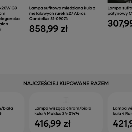
4x20W G9
Lampa sufitowa miedziana kula z
Lampa sufi
 cm
metalowych rurek E27 Abros
patynowy CL
elegancka
Candellux 31-09074
307,99
alon
858,99 zł
r
NAJCZĘŚCIEJ KUPOWANE RAZEM
/biała
Lampa wisząca chrom/biała
Lampa wi
9
kula 4 Maldus 34-01474
kula 4 Ra
416,99 zł
421,